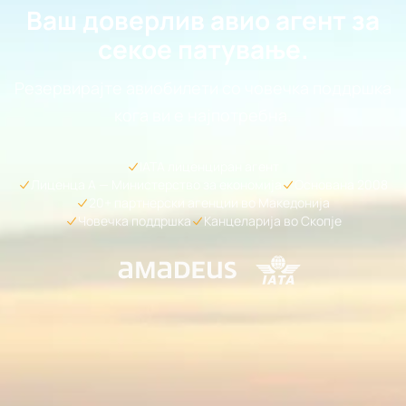
Ваш доверлив авио агент за
секое патување.
Резервирајте авиобилети со човечка поддршка
кога ви е најпотребна.
IATA лиценциран агент
Лиценца А — Министерство за економија
Основана 2008
20+ партнерски агенции во Македонија
Човечка поддршка
Канцеларија во Скопје