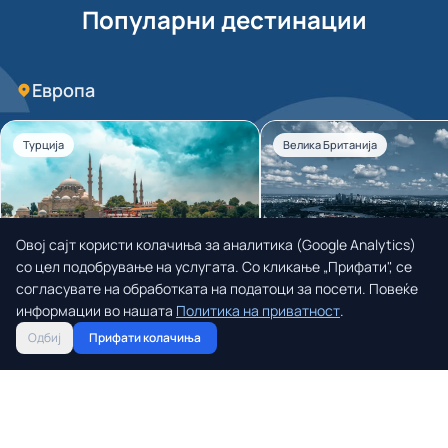
Популарни дестинации
Европа
Турција
Велика Британија
Овој сајт користи колачиња за аналитика (Google Analytics)
со цел подобрување на услугата. Со кликање „Прифати", се
согласувате на обработката на податоци за посети. Повеќе
информации во нашата
Политика на приватност
.
Истанбул
Лондон
Одбиј
Прифати колачиња
Барај лет
Барај лет